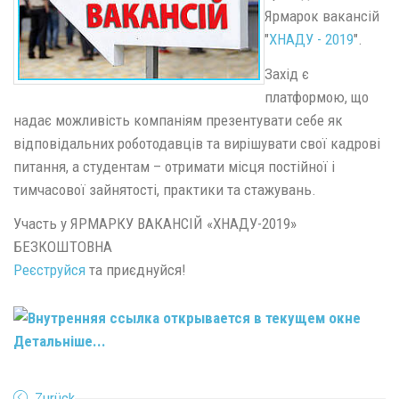
Ярмарок вакансій
"
ХНАДУ - 2019
".
Захід є
платформою, що
надає можливість компаніям презентувати себе як
відповідальних роботодавців та вирішувати свої кадрові
питання, а студентам – отримати місця постійної і
тимчасової зайнятості, практики та стажувань.
Участь у ЯРМАРКУ ВАКАНСІЙ «ХНАДУ-2019»
БЕЗКОШТОВНА
Реєструйся
та приєднуйся!
Детальніше...
Zurück