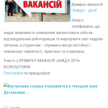
Ярмарок вакансій
"
ХНАДУ - 2019
".
Захід є
платформою, що
надає можливість компаніям презентувати себе як
відповідальних роботодавців та вирішувати свої кадрові
питання, а студентам – отримати місця постійної і
тимчасової зайнятості, практики та стажувань.
Участь у ЯРМАРКУ ВАКАНСІЙ «ХНАДУ-2019»
БЕЗКОШТОВНА
Реєструйся
та приєднуйся!
Детальніше...
Zurück