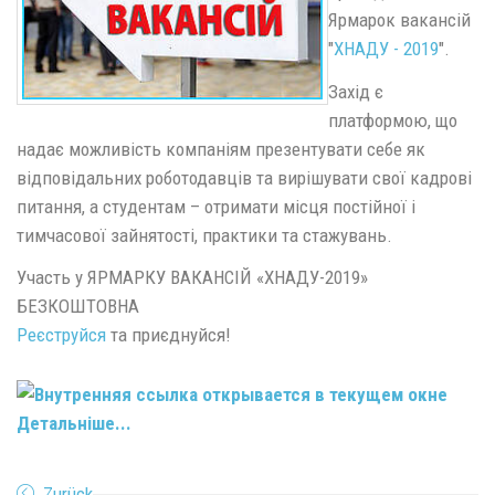
Ярмарок вакансій
"
ХНАДУ - 2019
".
Захід є
платформою, що
надає можливість компаніям презентувати себе як
відповідальних роботодавців та вирішувати свої кадрові
питання, а студентам – отримати місця постійної і
тимчасової зайнятості, практики та стажувань.
Участь у ЯРМАРКУ ВАКАНСІЙ «ХНАДУ-2019»
БЕЗКОШТОВНА
Реєструйся
та приєднуйся!
Детальніше...
Zurück