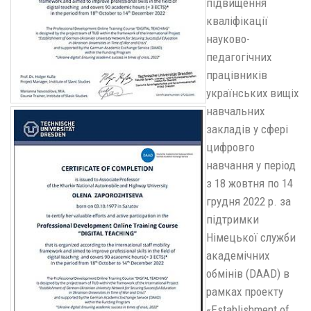
підвищення
кваліфікації
науково-
педагогічних
працівників
українських вищіх
навчальних
закладів у сфері
цифровго
навчання у період
з 18 жовтня по 14
грудня 2022 р. за
підтримки
Німецької служби
академічних
обмінів (DAAD) в
рамках проекту
«Establishment of