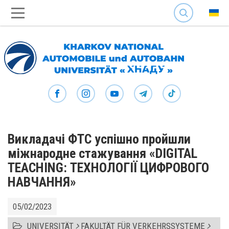
SEARCH
Викладачі ФТС успішно пройшли
міжнародне стажування «DIGITAL
TEACHING: ТЕХНОЛОГІЇ ЦИФРОВОГО
НАВЧАННЯ»
05/02/2023
UNIVERSITÄT
FAKULTÄT FÜR VERKEHRSSYSTEME