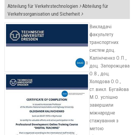
Abteilung für Verkehrstechnologien
Abteilung für
Verkehrsorganisation und Sicherheit
Викладачі
факультету
транспортних
систем доц.
Калініченко О.П.,
доц. Запорожцева
О.В., доц.
Холодова О.О.,
ст.викл. Бугайова
М.О. успішно
завершили
міжнародне
стажування з
метою