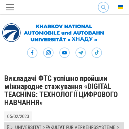
SEARCH
Викладачі ФТС успішно пройшли
міжнародне стажування «DIGITAL
TEACHING: ТЕХНОЛОГІЇ ЦИФРОВОГО
НАВЧАННЯ»
05/02/2023
UNIVERSITÄT
FAKULTÄT FÜR VERKEHRSSYSTEME