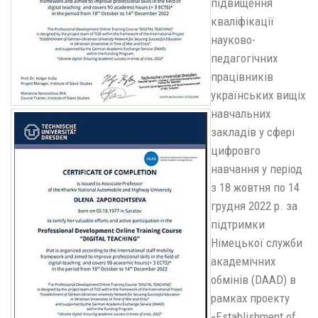
підвищення
кваліфікації
науково-
педагогічних
працівників
українських вищіх
навчальних
закладів у сфері
цифровго
навчання у період
з 18 жовтня по 14
грудня 2022 р. за
підтримки
Німецької служби
академічних
обмінів (DAAD) в
рамках проекту
«Establishment of