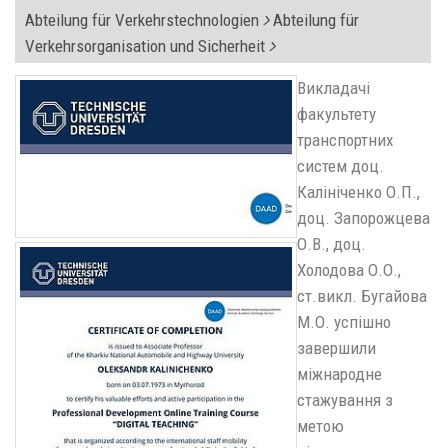
Abteilung für Verkehrstechnologien
Abteilung für
Verkehrsorganisation und Sicherheit
Викладачі
факультету
транспортних
систем доц.
Калініченко О.П.,
доц. Запорожцева
О.В., доц.
Холодова О.О.,
ст.викл. Бугайова
М.О. успішно
завершили
міжнародне
стажування з
метою