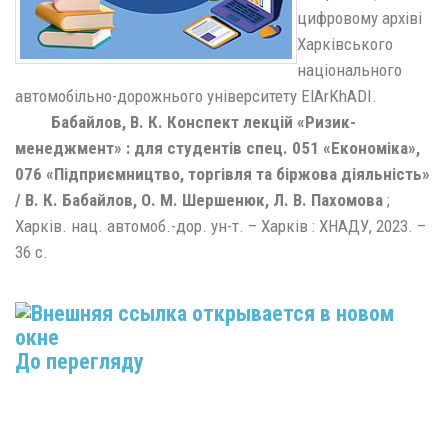
цифровому архіві
Харківського
національного
автомобільно-дорожнього університету ElArKhADI.
Бабайлов, В. К. Конспект лекцій «Ризик-
менеджмент» : для студентів спец. 051 «Економіка»,
076 «Підприємництво, торгівля та біржова діяльність»
/ В. К. Бабайлов, О. М. Шершенюк, Л. В. Пахомова
;
Харків. нац. автомоб.-дор. ун-т. – Харків : ХНАДУ, 2023. –
36 с.
До перегляду