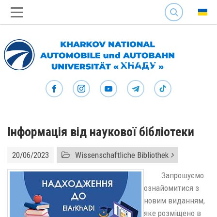
SEARCH
Інформація від наукової бібліотеки
20/06/2023
Wissenschaftliche Bibliothek
Запрошуємо
ознайомитися з
новим виданням,
яке розміщено в