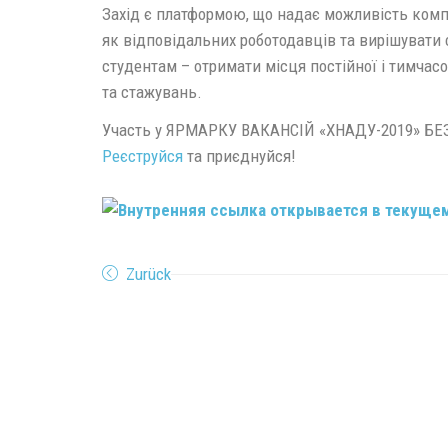
Захід є платформою, що надає можливість комп
як відповідальних роботодавців та вирішувати с
студентам – отримати місця постійної і тимчасо
та стажувань.
Участь у ЯРМАРКУ ВАКАНСІЙ «ХНАДУ-2019» 
Реєструйся
та приєднуйся!
Zurück