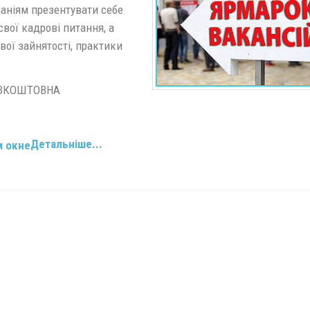
аніям презентувати себе
вої кадрові питання, а
вої зайнятості, практики
БЕЗКОШТОВНА
Детальніше...