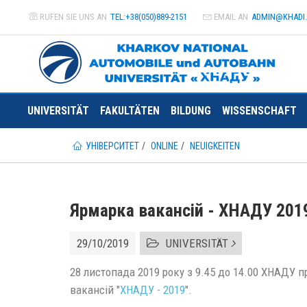
RUFEN SIE UNS AN
TEL:+38(050)889-2151
EMAIL AN
ADMIN@
KHADI
UNIVERSITÄT
FAKULTÄTEN
BILDUNG
WISSENSCHAFT
УНІВЕРСИТЕТ
ONLINE
NEUIGKEITEN
Ярмарка вакансій - ХНАДУ 201
29/10/2019
UNIVERSITÄT
28 листопада 2019 року з 9.45 до 14.00 ХНАДУ 
вакансій "
ХНАДУ - 2019
".