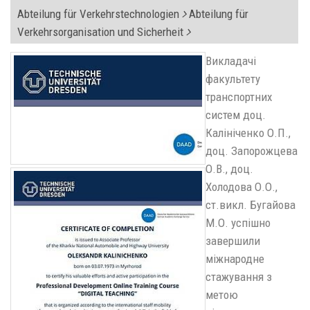
Abteilung für Verkehrstechnologien
Abteilung für
Verkehrsorganisation und Sicherheit
Викладачі
факультету
транспортних
систем доц.
Калініченко О.П.,
доц. Запорожцева
О.В., доц.
Холодова О.О.,
ст.викл. Бугайова
М.О. успішно
завершили
міжнародне
стажування з
метою