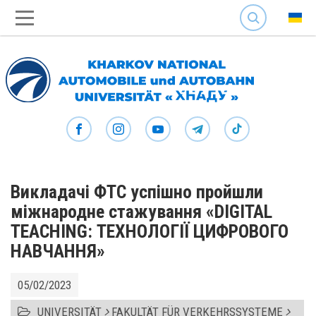
SEARCH
Викладачі ФТС успішно пройшли
міжнародне стажування «DIGITAL
TEACHING: ТЕХНОЛОГІЇ ЦИФРОВОГО
НАВЧАННЯ»
05/02/2023
UNIVERSITÄT
FAKULTÄT FÜR VERKEHRSSYSTEME