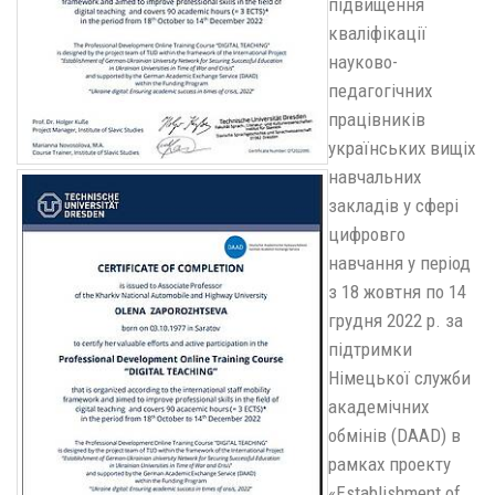
підвищення
кваліфікації
науково-
педагогічних
працівників
українських вищіх
навчальних
закладів у сфері
цифровго
навчання у період
з 18 жовтня по 14
грудня 2022 р. за
підтримки
Німецької служби
академічних
обмінів (DAAD) в
рамках проекту
«Establishment of