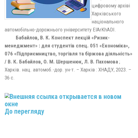
цифровому архіві
Харківського
національного
автомобільно-дорожнього університету ElArKhADI.
Бабайлов, В. К. Конспект лекцій «Ризик-
менеджмент» : для студентів спец. 051 «Економіка»,
076 «Підприємництво, торгівля та біржова діяльність»
/ В. К. Бабайлов, О. М. Шершенюк, Л. В. Пахомова
;
Харків. нац. автомоб.-дор. ун-т. – Харків : ХНАДУ, 2023. –
36 с.
До перегляду