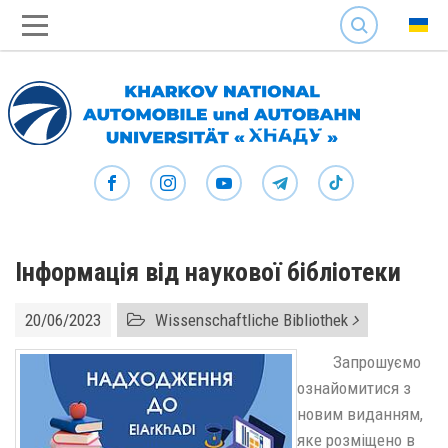
SEARCH
Інформація від наукової бібліотеки
20/06/2023
Wissenschaftliche Bibliothek
Запрошуємо
ознайомитися з
новим виданням,
яке розміщено в