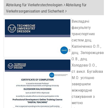
Abteilung für Verkehrstechnologien
Abteilung für
Verkehrsorganisation und Sicherheit
Викладачі
факультету
транспортних
систем доц.
Калініченко О.П.,
доц. Запорожцева
О.В., доц.
Холодова О.О.,
ст.викл. Бугайова
М.О. успішно
завершили
міжнародне
стажування з
метою