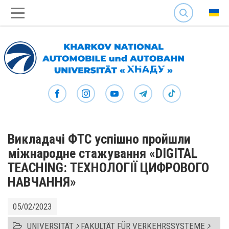
SEARCH
Викладачі ФТС успішно пройшли
міжнародне стажування «DIGITAL
TEACHING: ТЕХНОЛОГІЇ ЦИФРОВОГО
НАВЧАННЯ»
05/02/2023
UNIVERSITÄT
FAKULTÄT FÜR VERKEHRSSYSTEME