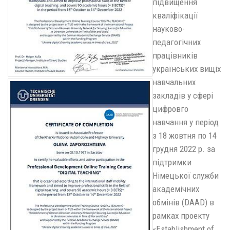
підвищення
кваліфікації
науково-
педагогічних
працівників
українських вищіх
навчальних
закладів у сфері
цифровго
навчання у період
з 18 жовтня по 14
грудня 2022 р. за
підтримки
Німецької служби
академічних
обмінів (DAAD) в
рамках проекту
«Establishment of